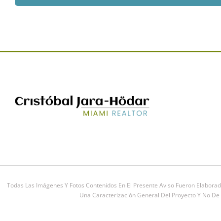
Todas Las Imágenes Y Fotos Contenidos En El Presente Aviso Fueron Elaborad
Una Caracterización General Del Proyecto Y No De C