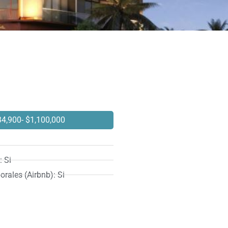
34,900
- $1,100,000
 Si
rales (Airbnb): Si