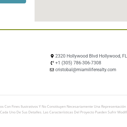
2320 Hollywood Blvd Hollywood, FL
+1 (305) 786-306-7308
cristobal@miamiliferealty.com
os Con Fines Ilustrativos Y No Constituyen Necesariamente Una Representación E
ada Uno De Sus Detalles. Las Características Del Proyecto Pueden Sufrir Modifi