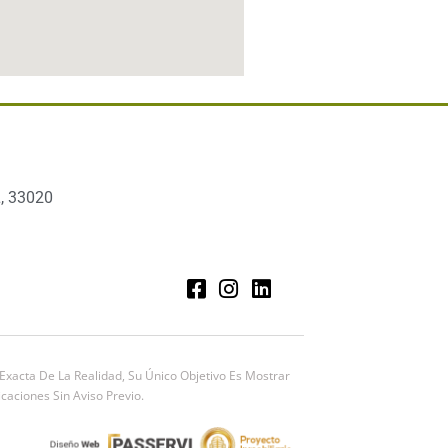
, 33020
xacta De La Realidad, Su Único Objetivo Es Mostrar
caciones Sin Aviso Previo.