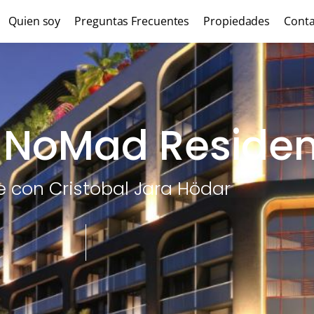
Quien soy
Preguntas Frecuentes
Propiedades
Conta
n NoMad Reside
te con Cristobal Jara Hödar