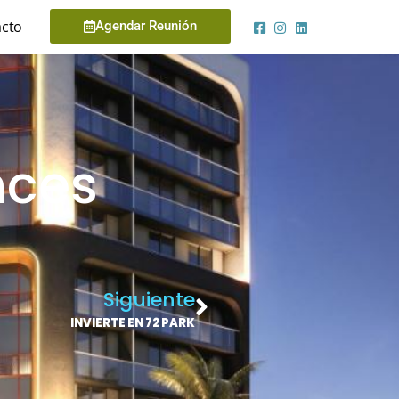
cto
Agendar Reunión
nces
Siguiente
INVIERTE EN 72 PARK