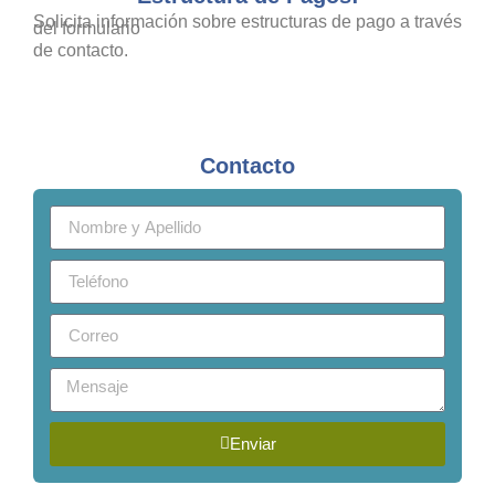
Solicita información sobre estructuras de pago a través
del formulario
de contacto.
Contacto
Enviar