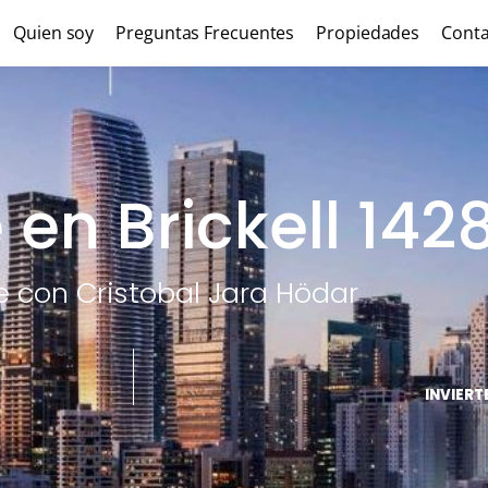
Quien soy
Preguntas Frecuentes
Propiedades
Conta
e en Brickell 142
te con Cristobal Jara Hödar
INVIERT