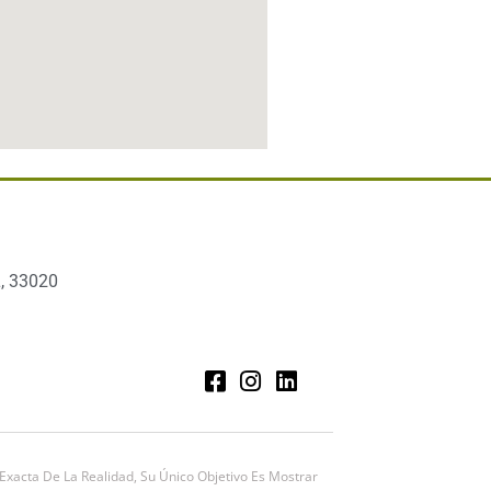
, 33020
xacta De La Realidad, Su Único Objetivo Es Mostrar