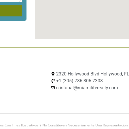
2320 Hollywood Blvd Hollywood, FL
+1 (305) 786-306-7308
cristobal@miamiliferealty.com
os Con Fines Ilustrativos Y No Constituyen Necesariamente Una Representación E