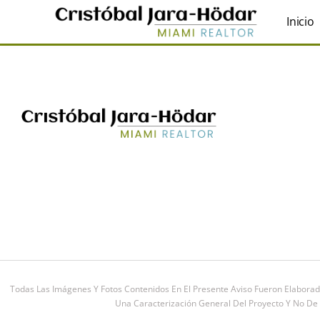
Inicio
Todas Las Imágenes Y Fotos Contenidos En El Presente Aviso Fueron Elaborad
Una Caracterización General Del Proyecto Y No De C