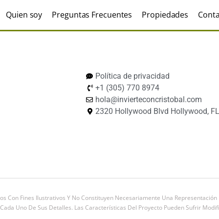
Quien soy
Preguntas Frecuentes
Propiedades
Conta
Política de privacidad
+1 (305) 770 8974
hola@invierteconcristobal.com
2320 Hollywood Blvd Hollywood, FL
os Con Fines Ilustrativos Y No Constituyen Necesariamente Una Representación E
ada Uno De Sus Detalles. Las Características Del Proyecto Pueden Sufrir Modifi